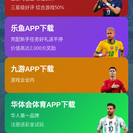
admin@cdwdbj.com
栏目导航与友情链接
网站首页
友情链接
关于我们
新闻资讯
问题解答
联系我们
关于我们
世界杯官方网站【官网认证:手机版、app下载、登录入口、官方网
站、网页版、平台、网址、地址、注册、娱乐】,世界杯官网欢迎大
家选择真正的官方通道!