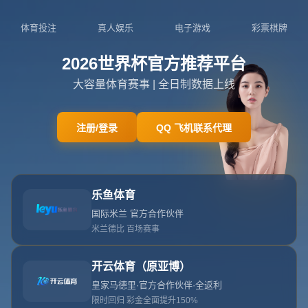
订阅我们
网站首页
404