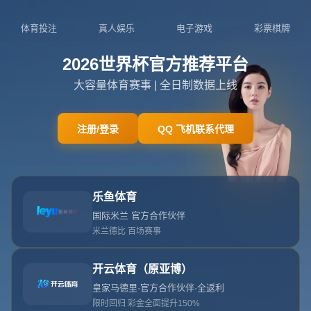
订阅我们
网站首页
404