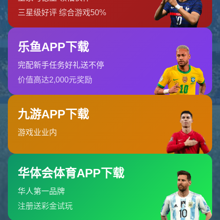
admin@cdwdbj.com
栏目导航与友情链接
网站首页
友情链接
关于我们
新闻资讯
问题解答
联系我们
关于我们
世界杯官方网站【官网认证:手机版、app下载、登录入口、官方网
站、网页版、平台、网址、地址、注册、娱乐】,世界杯官网欢迎大
家选择真正的官方通道!